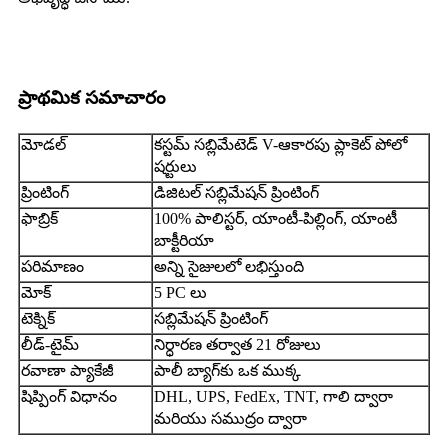
ప్రాథమిక సమాచారం
మోడల్
కస్టమ్ సబ్లిమేటెడ్ V-ఆకారపు ప్లాకెట్ పోలో
షర్టులు
ప్రింటింగ్
డిజిటల్ సబ్లిమేషన్ ప్రింటింగ్
ఫాబ్రిక్
100% పాలిస్టర్, యాంటీ-పిల్లింగ్, యాంటీ
బాక్టీరియా
పరిమాణం
అన్ని సైజులలో లభిస్తుంది
మోక్
5 PC లు
టెక్నిక్
సబ్లిమేషన్ ప్రింటింగ్
లీడ్-టైమ్
నిర్ధారణ తర్వాత 21 రోజులు
రవాణా ప్యాకేజీ
పాలీ బ్యాగ్‌కు ఒక ముక్క
షిప్పింగ్ విధానం
DHL, UPS, FedEx, TNT, గాలి ద్వారా
మరియు సముద్రం ద్వారా