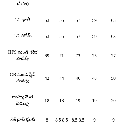
(సీఎం)
1/2 ఛాతీ
53
55
57
59
63
1/2 హోమ్
53
55
57
59
63
HPS నుండి శరీర
69
71
73
75
77
పొడవు
CB నుండి స్లీవ్
42
44
46
48
50
పొడవు
బాహ్య మెడ
18
18
19
19
20
వెడల్పు
నెక్ డ్రాప్ ఫ్రంట్
8
8.5 8.5
8.5 8.5
9
9