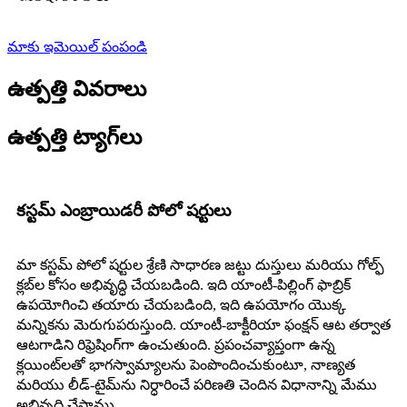
మాకు ఇమెయిల్ పంపండి
ఉత్పత్తి వివరాలు
ఉత్పత్తి ట్యాగ్‌లు
కస్టమ్ ఎంబ్రాయిడరీ పోలో షర్టులు
మా కస్టమ్ పోలో షర్టుల శ్రేణి సాధారణ జట్టు దుస్తులు మరియు గోల్ఫ్
క్లబ్‌ల కోసం అభివృద్ధి చేయబడింది. ఇది యాంటీ-పిల్లింగ్ ఫాబ్రిక్
ఉపయోగించి తయారు చేయబడింది, ఇది ఉపయోగం యొక్క
మన్నికను మెరుగుపరుస్తుంది. యాంటీ-బాక్టీరియా ఫంక్షన్ ఆట తర్వాత
ఆటగాడిని రిఫ్రెషింగ్‌గా ఉంచుతుంది. ప్రపంచవ్యాప్తంగా ఉన్న
క్లయింట్‌లతో భాగస్వామ్యాలను పెంపొందించుకుంటూ, నాణ్యత
మరియు లీడ్-టైమ్‌ను నిర్ధారించే పరిణతి చెందిన విధానాన్ని మేము
అభివృద్ధి చేసాము.