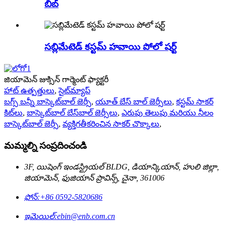
బిబ్
సబ్లిమేటెడ్ కస్టమ్ హవాయి పోలో షర్ట్
జియామెన్ జుక్సిన్ గార్మెంట్ ఫ్యాక్టరీ
హాట్ ఉత్పత్తులు
,
సైట్‌మ్యాప్
బగ్స్ బన్నీ బాస్కెట్‌బాల్ జెర్సీ
,
యూత్ బేస్ బాల్ జెర్సీలు
,
కస్టమ్ సాకర్
కిట్‌లు
,
బాస్కెట్‌బాల్ బేస్‌బాల్ జెర్సీలు
,
ఎరుపు తెలుపు మరియు నీలం
బాస్కెట్‌బాల్ జెర్సీ
,
వ్యక్తిగతీకరించిన సాకర్ చొక్కాలు
,
మమ్మల్ని సంప్రదించండి
3F, యిషెంగ్ ఇండస్ట్రియల్ BLDG, డియాన్కియాన్, హులి జిల్లా,
జియామెన్, ఫుజియాన్ ప్రావిన్స్, చైనా, 361006
ఫోన్:
+86 0592-5820686
ఇమెయిల్:
ebin@enb.com.cn