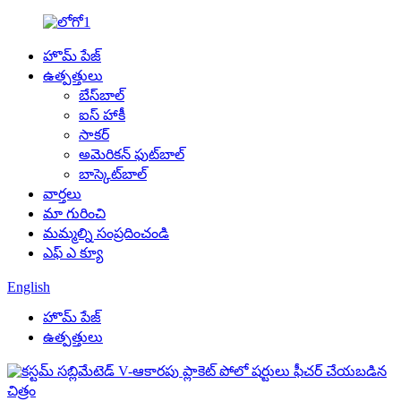
హొమ్ పేజ్
ఉత్పత్తులు
బేస్‌బాల్
ఐస్ హాకీ
సాకర్
అమెరికన్ ఫుట్‌బాల్
బాస్కెట్‌బాల్
వార్తలు
మా గురించి
మమ్మల్ని సంప్రదించండి
ఎఫ్ ఎ క్యూ
English
హొమ్ పేజ్
ఉత్పత్తులు