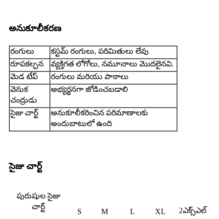
అనుకూలీకరణ
రంగులు
కస్టమ్ రంగులు, పరిమితులు లేవు
రూపకల్పన
వ్యక్తిగత లోగోలు, నమూనాలు మొదలైనవి.
మెడ టేప్
రంగులు మరియు పాఠాలు
వెనుక
అభ్యర్థనగా జోడించబడాలి
చంద్రుడు
సైజు చార్ట్
అనుకూలీకరించిన పరిమాణాలకు
అందుబాటులో ఉంది
సైజు చార్ట్
పురుషుల సైజు
చార్ట్
2ఎక్స్ఎల్
S
M
L
XL