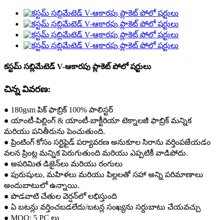
కస్టమ్ సబ్లిమేటెడ్ V-ఆకారపు ప్లాకెట్ పోలో షర్టులు
చిన్న వివరణ:
● 180gsm పిక్ ఫాబ్రిక్ 100% పాలిస్టర్
● యాంటీ-పిల్లింగ్ & యాంటీ-బాక్టీరియా టెక్నాలజీ ఫాబ్రిక్ మన్నిక
మరియు పనితీరును పెంచుతుంది.
● ప్రింటింగ్ కోసం సర్టిఫైడ్ పర్యావరణ అనుకూల సిరాను వర్తింపజేయడం
వలన ప్రింట్ల మన్నిక పెరుగుతుంది మరియు ఎప్పటికీ వాడిపోదు.
● అపరిమిత డిజైన్‌లు మరియు రంగులు
● పురుషులు, మహిళలు మరియు పిల్లలతో సహా అన్ని పరిమాణాలు
అందుబాటులో ఉన్నాయి.
● పొడవాటి చేతుల వెర్షన్‌లో లభిస్తుంది
● ఏ బటన్లు వర్తించబడలేదు/బటన్ల సంఖ్యను సర్దుబాటు చేయవచ్చు
● MOQ: 5 PC లు