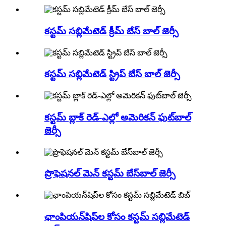
కస్టమ్ సబ్లిమేటెడ్ క్రీమ్ బేస్ బాల్ జెర్సీ
కస్టమ్ సబ్లిమేటెడ్ స్ట్రిప్ బేస్ బాల్ జెర్సీ
కస్టమ్ బ్లాక్ రెడ్-ఎల్లో అమెరికన్ ఫుట్‌బాల్
జెర్సీ
ప్రొఫెషనల్ మెన్ కస్టమ్ బేస్‌బాల్ జెర్సీ
ఛాంపియన్‌షిప్‌ల కోసం కస్టమ్ సబ్లిమేటెడ్