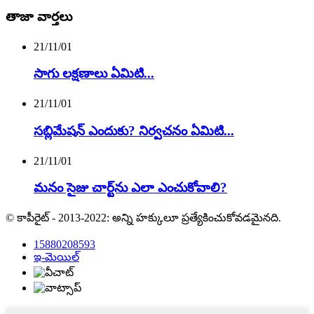
తాజా వార్తలు
21/11/01
సాగు లక్షణాలు ఏమిటి...
21/11/01
సబ్లిమేషన్ ఎందుకు? నిర్వచనం ఏమిటి...
21/11/01
మనం సైజు చార్ట్‌ను ఎలా ఎంచుకోవాలి?
© కాపీరైట్ - 2013-2022: అన్ని హక్కులూ ప్రత్యేకించుకోవడమైనది.
15880208593
ఇ-మెయిల్