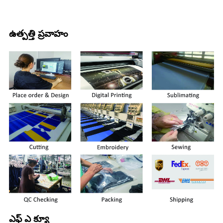
ఉత్పత్తి ప్రవాహం
ఎఫ్ ఎ క్యూ