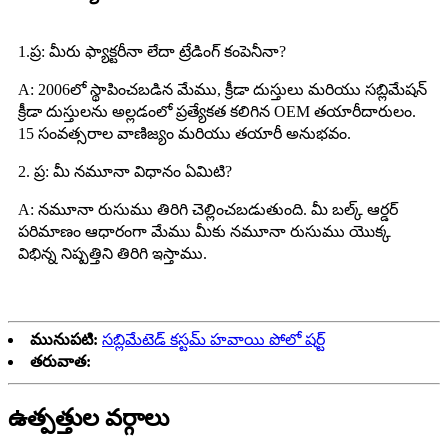
1.ప్ర: మీరు ఫ్యాక్టరీనా లేదా ట్రేడింగ్ కంపెనీనా?
A: 2006లో స్థాపించబడిన మేము, క్రీడా దుస్తులు మరియు సబ్లిమేషన్
క్రీడా దుస్తులను అల్లడంలో ప్రత్యేకత కలిగిన OEM తయారీదారులం.
15 సంవత్సరాల వాణిజ్యం మరియు తయారీ అనుభవం.
2. ప్ర: మీ నమూనా విధానం ఏమిటి?
A: నమూనా రుసుము తిరిగి చెల్లించబడుతుంది. మీ బల్క్ ఆర్డర్
పరిమాణం ఆధారంగా మేము మీకు నమూనా రుసుము యొక్క
విభిన్న నిష్పత్తిని తిరిగి ఇస్తాము.
మునుపటి:
సబ్లిమేటెడ్ కస్టమ్ హవాయి పోలో షర్ట్
తరువాత:
ఉత్పత్తుల వర్గాలు